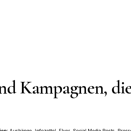
d Kampagnen, die 
ion
: Aushänge, Infozettel, Flyer, Social Media Posts, Press